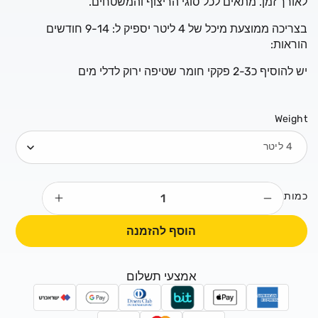
לאורך זמן. מתאים לכל סוגי הריצוף והמשטחים.
בצריכה ממוצעת מיכל של 4 ליטר יספיק ל: 9-14 חודשים
הוראות:
יש להוסיף כ2-3 פקקי חומר שטיפה ירוק לדלי מים
Weight
כמות
הפחתת
הגדלת
כמות
כמות
הוסף להזמנה
לGreen
לGreen
Soap
Soap
סבון
סבון
אמצעי תשלום
לשטיפה
לשטיפה
ושימור
ושימור
רצפות
רצפות