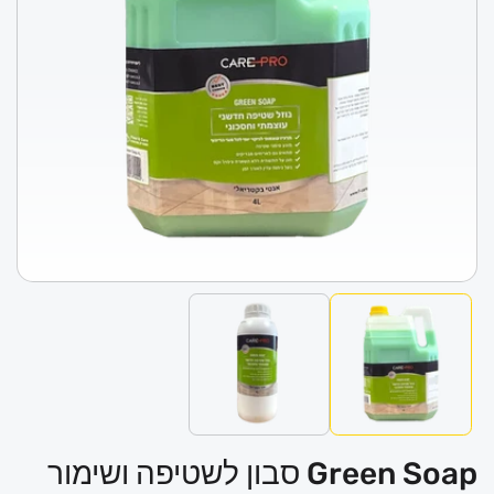
פתי
מדי
1
במו
Green Soap סבון לשטיפה ושימור