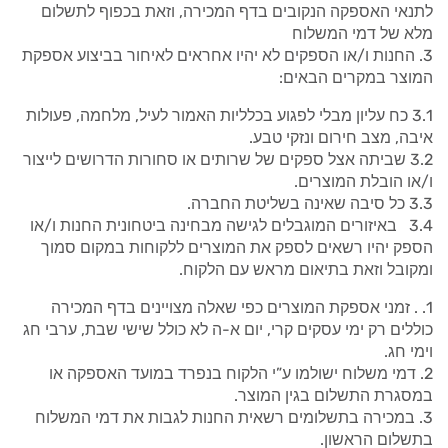
לתנאי האספקה הנקובים בדף המכירה, וזאת בכפוף לתשלום
מלא של דמי המשלוח
החנות ו/או הספקים לא יהיו אחראים לאיחור בביצוע אספקת
המוצר במקרים הבאים:
3.1 כח עליון מבלי לפגוע בכלליות האמור לעיל, מלחמה, פעולות
איבה, מצב חירום ונזקי טבע.
3.2 שביתה אצל ספקים של שרותים או סחורות הדרושים לייצור
ו/או הובלת המוצרים.
3.3 כל סיבה שאינה בשליטת החברה.
3.4 באיזורים המוגבלים לגישה מבחינה ביטחונית החנות ו/או
הספק יהיו רשאים לספק את המוצרים ללקוחות במקום סמוך
ומקובל וזאת בתיאום מראש עם הלקוח.
. זמני אספקת המוצרים כפי שאלה מצויינים בדף המכירה
כוללים רק ימי עסקים קרי, יום א-ה לא כולל שישי שבת, ערבי חג
וימי חג.
דמי משלוח ישולמו ע”י הלקוח בנפרד במועד האספקה או
במסגרת התשלום בגין המוצר.
במכירה בתשלומים רשאית החנות לגבות את דמי המשלוח
בתשלום הראשון.