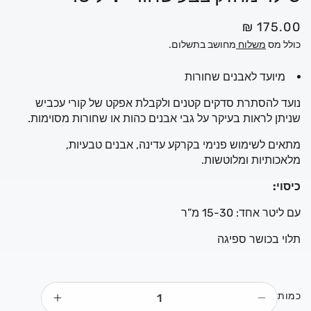
במוד
מ
175.00 ₪
ח
כולל מס
משלוח
מחושב בתשלום.
י
מיועד לאבנים שחורות
ר
ר
נועד להסתרת סדקים קטנים ולקבלת אפקט של קורי עכביש
שניתן לראות בעיקר על גבי אבנים כהות או שחורות מסוימות.
ג
י
מתאים לשימוש פנימי בקרקע עדינה, אבנים טבעיות,
ל
מלאכותיות ומלוטשות.
כיסוי:
עם ליטר אחד: 15-30 מ”ר
תלוי בכושר ספיגה
כמות
הפחתת
הגדלת