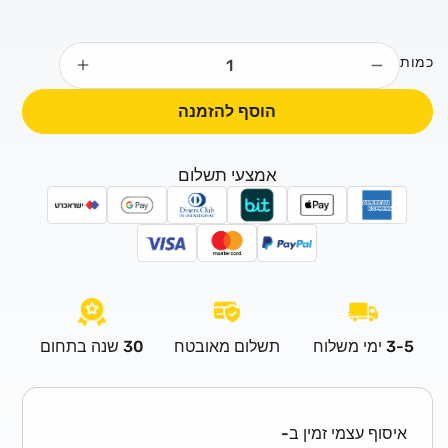
י
ר
כמות
ר
הפחתת
הגדלת
כמות
כמות
ג
הוסף להזמנה
לוקס
לוקס
י
שקוף
שקוף
ל
להברקת
להברקת
אמצעי תשלום
הקירות
הקירות
900
900
מ&quot;ל
מ&quot;ל
3-5 ימי משלוח
תשלום מאובטח
30 שנה בתחום
איסוף עצמי זמין ב-