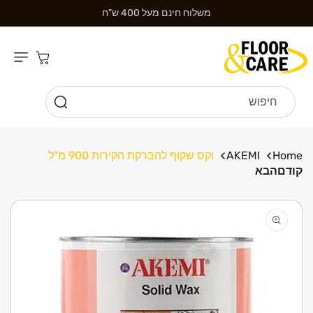
דילוג לתוכן
משלוח חינם מעל 400 ש"ח
עגלת
קניות
חיפוש
Home
AKEMI
וקס שקוף להברקת הקירות 900 מ"ל
קודם
הבא
דילוג למידע
מוצר