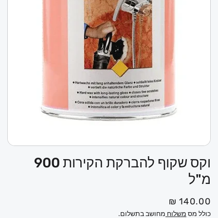
פתי
מדי
וקס שקוף להברקת הקירות 900
1
במו
מ"ל
מ
140.00 ₪
ח
כולל מס
משלוח
מחושב בתשלום.